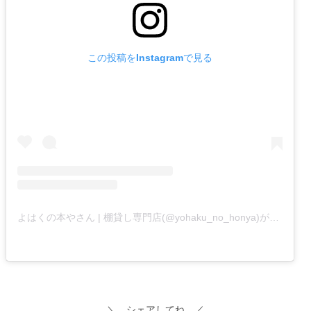
この投稿をInstagramで見る
よはくの本やさん | 棚貸し専門店(@yohaku_no_honya)がシェアした投稿
＼ シェアしてね ／